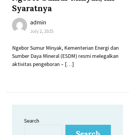
Syaratnya
Author
admin
Posted
July 2, 2025
on
Ngebor Sumur Minyak, Kementerian Energi dan
Sumber Daya Mineral (ESDM) resmi melegalkan
aktivitas pengeboran – […]
Search
Search