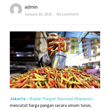
Author
admin
Posted
on
January 10, 2025
No comment
on
Harga
Pangan
Kamis
9
Januari
2025:
Cabai
Rawit
Merah
Tembus
Rp71.700/Kg
Jakarta –
Badan Pangan Nasional (Bapanas)
mencatat harga pangan secara umum turun,