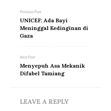
Post
Previous Post
navigation
Previous
UNICEF: Ada Bayi
post:
Meninggal Kedinginan di
Gaza
Next Post
Next
Menyepuh Asa Mekanik
post:
Difabel Tamiang
LEAVE A REPLY