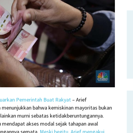
aluarkan Pemerintah Buat Rakyat
–
Arief
ah menunjukkan bahwa kemiskinan mayoritas bukan
lainkan murni sebatas ketidakberuntungannya.
u mendapat akses modal sejak tahapan awal
tungannya semata.
Meski begitu, Arief mengakui,