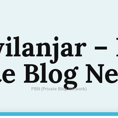
ilanjar –
te Blog N
PBN (Private Blog Network)