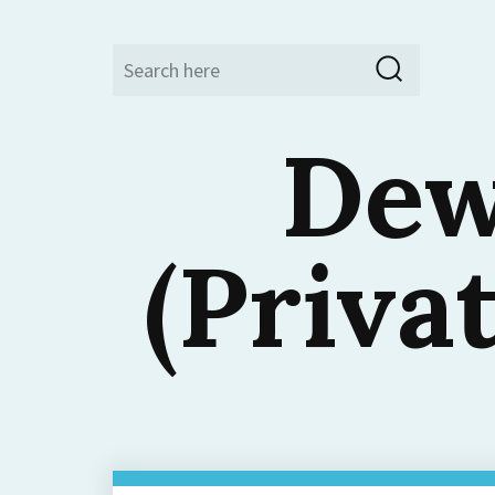
Search
Search
for:
Dew
(Priva