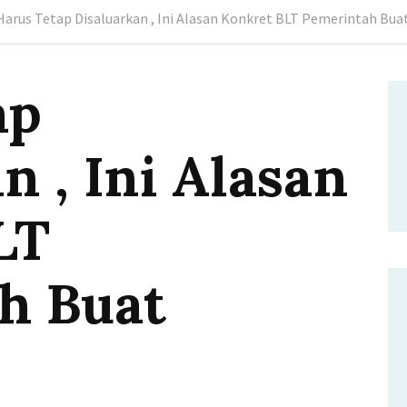
Harus Tetap Disaluarkan , Ini Alasan Konkret BLT Pemerintah Bua
ap
n , Ini Alasan
LT
h Buat