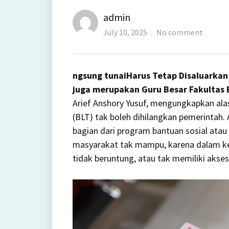
Author
admin
Posted
on
July 10, 2025
No comment
on
Harus
Tetap
ngsung tunaiHarus Tetap Disaluarkan
Disalua
juga merupakan Guru Besar Fakultas E
,
Arief Anshory Yusuf, mengungkapkan al
Ini
(BLT) tak boleh dihilangkan pemerintah.
Alasan
bagian dari program bantuan sosial at
Konkre
masyarakat tak mampu, karena dalam ke
BLT
tidak beruntung, atau tak memiliki akse
Pemeri
Buat
Rakyat