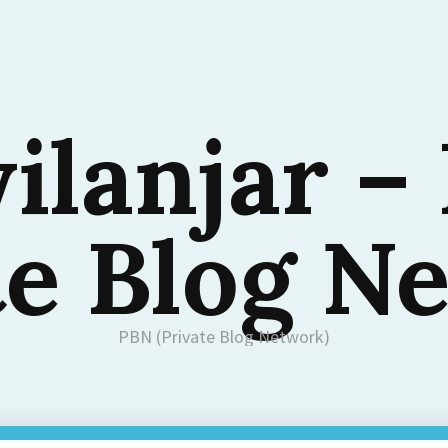
ilanjar –
te Blog N
PBN (Private Blog Network)