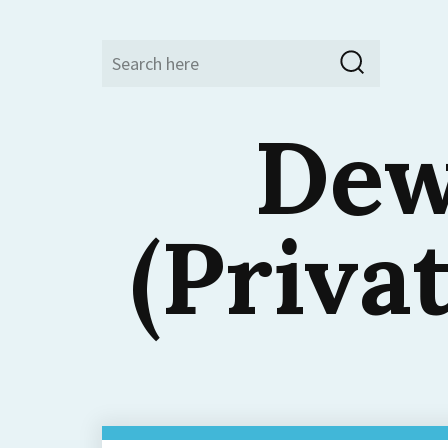
Search
Search
for:
Dew
(Priva