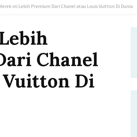
Merek ini Lebih Premium Dari Chanel atau Louis Vuitton Di Dunia
 Lebih
ari Chanel
 Vuitton Di