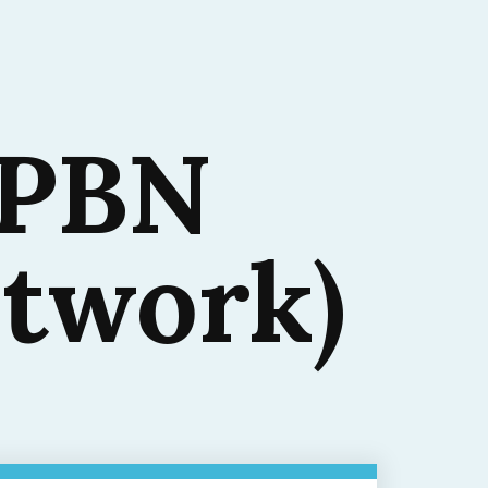
 PBN
etwork)