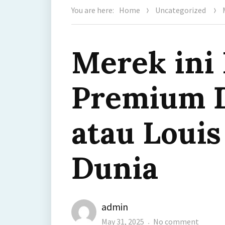
You are here:
Home
Uncategorized
Merek ini
Premium D
atau Louis
Dunia
Author
admin
Posted
on
May 31, 2025
No comment