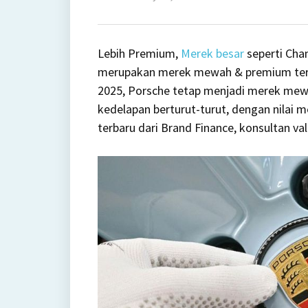
on
Merek
ini
Lebih Premium,
Merek besar
seperti Chan
Lebih
merupakan merek mewah & premium terbe
Premi
2025, Porsche tetap menjadi merek mewa
Dari
kedelapan berturut-turut, dengan nilai m
Chanel
terbaru dari Brand Finance, konsultan va
atau
Louis
Vuitton
Di
Dunia