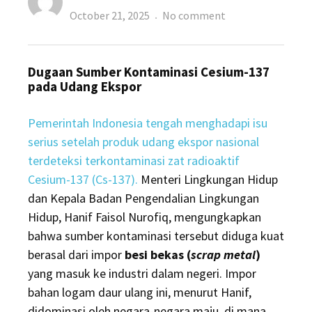
Posted
on
October 21, 2025
No comment
on
Pemerintah
Setop
Dugaan Sumber Kontaminasi Cesium-137
Sementara
pada Udang Ekspor
Impor
Besi
Pemerintah Indonesia tengah menghadapi isu
Bekas
serius setelah produk udang ekspor nasional
Dari
terdeteksi terkontaminasi zat radioaktif
China-
Cesium-137 (Cs-137).
Menteri Lingkungan Hidup
AS
dan Kepala Badan Pengendalian Lingkungan
Hidup, Hanif Faisol Nurofiq, mengungkapkan
bahwa sumber kontaminasi tersebut diduga kuat
berasal dari impor
besi bekas (
scrap metal
)
yang masuk ke industri dalam negeri. Impor
bahan logam daur ulang ini, menurut Hanif,
didominasi oleh negara-negara maju, di mana