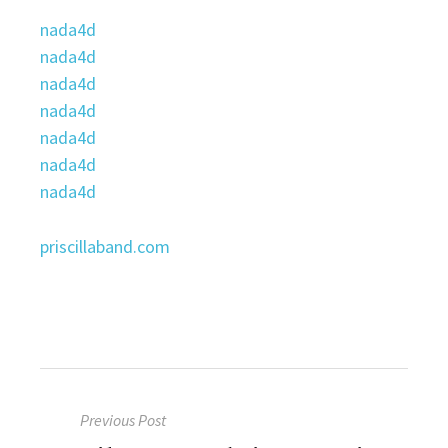
nada4d
nada4d
nada4d
nada4d
nada4d
nada4d
nada4d
priscillaband.com
Post
Previous Post
navigation