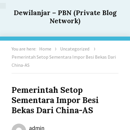
Dewilanjar – PBN (Private Blog
Network)
You are here:
Home
Uncategorized
Pemerintah Setop Sementara Impor Besi Bekas Dari
China-AS
Pemerintah Setop
Sementara Impor Besi
Bekas Dari China-AS
Author
admin