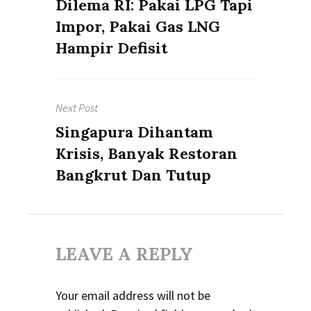
Previous
Dilema RI: Pakai LPG Tapi
post:
Impor, Pakai Gas LNG
Hampir Defisit
Next Post
Next
Singapura Dihantam
post:
Krisis, Banyak Restoran
Bangkrut Dan Tutup
LEAVE A REPLY
Your email address will not be