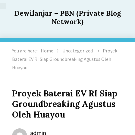
Dewilanjar – PBN (Private Blog
Network)
You are here:
Home
Uncategorized
Proyek
Baterai EV RI Siap Groundbreaking Agustus Oleh
Huayou
Proyek Baterai EV RI Siap
Groundbreaking Agustus
Oleh Huayou
Author
admin