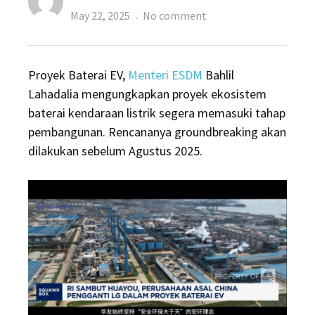
Posted
on
May 22, 2025
No comment
on
Proyek
Baterai
Proyek Baterai EV,
Menteri ESDM
Bahlil
EV
Lahadalia mengungkapkan proyek ekosistem
RI
baterai kendaraan listrik segera memasuki tahap
Siap
pembangunan. Rencananya groundbreaking akan
Groundbreaking
dilakukan sebelum Agustus 2025.
Agustus
Oleh
Huayou