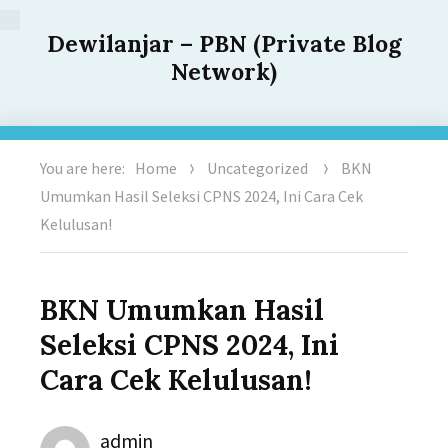
Dewilanjar – PBN (Private Blog
Network)
You are here:
Home
Uncategorized
BKN
Umumkan Hasil Seleksi CPNS 2024, Ini Cara Cek
Kelulusan!
BKN Umumkan Hasil
Seleksi CPNS 2024, Ini
Cara Cek Kelulusan!
Author
admin