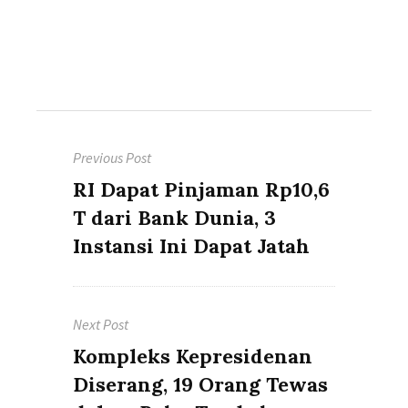
Post
Previous Post
navigation
Previous
RI Dapat Pinjaman Rp10,6
post:
T dari Bank Dunia, 3
Instansi Ini Dapat Jatah
Next Post
Next
Kompleks Kepresidenan
post:
Diserang, 19 Orang Tewas