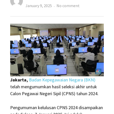
Posted
on
January 9, 2025
No comment
on
BKN
Umumkan
Hasil
Seleksi
CPNS
2024,
Ini
Cara
Cek
Kelulusan!
Jakarta,
Badan Kepegawaian Negara (BKN)
telah mengumumkan hasil seleksi akhir untuk
Calon Pegawai Negeri Sipil (CPNS) tahun 2024.
Pengumuman kelulusan CPNS 2024 disampaikan