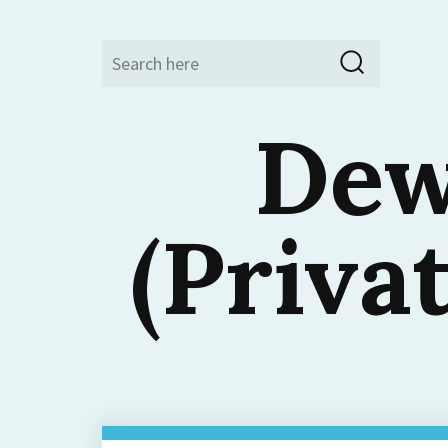
Search
Search
for:
Dew
(Priva