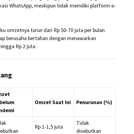
asi WhatsApp, meskipun tidak memiliki platform e-
u omzetnya turun dari Rp 50-70 juta per bulan
tap berusaha bertahan dengan menawarkan
 hingga Rp 2 juta
.
gang
zet
belum
Omzet Saat Ini
Penurunan (%)
ndemi
dak
Tidak
Rp 1-1,5 juta
sebutkan
disebutkan