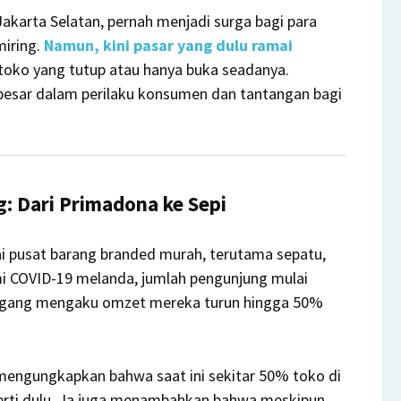
akarta Selatan, pernah menjadi surga bagi para
iring.
Namun, kini pasar yang dulu ramai
 toko yang tutup atau hanya buka seadanya.
esar dalam perilaku konsumen dan tantangan bagi
: Dari Primadona ke Sepi
ai pusat barang branded murah, terutama sepatu,
i COVID-19 melanda, jumlah pengunjung mulai
agang mengaku omzet mereka turun hingga 50%
mengungkapkan bahwa saat ini sekitar 50% toko di
rti dulu
.
Ia juga menambahkan bahwa meskipun