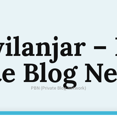
ilanjar –
te Blog N
PBN (Private Blog Network)