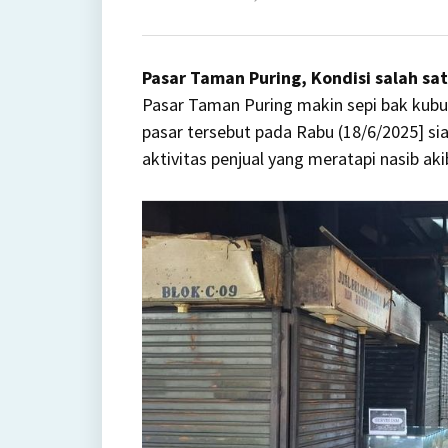
on
Sedih!
Surga
Pasar Taman Puring, Kondisi salah sat
Baran
Pasar Taman Puring makin sepi bak kubu
Brand
pasar tersebut pada Rabu (18/6/2025] si
Pasar
aktivitas penjual yang meratapi nasib aki
Tama
Puring
Makin
Sepi
Bak
Kubur