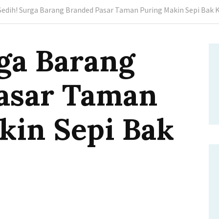
Sedih! Surga Barang Branded Pasar Taman Puring Makin Sepi Bak 
rga Barang
asar Taman
kin Sepi Bak