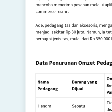
mencoba menerima pesanan melalui aplik
commerce resmi
.
Ade, pedagang tas dan aksesoris, mengak
menjadi sekitar Rp 30 juta.
Namun, ia te
berbagai jenis tas, mulai dari Rp 350.000
Data Penurunan Omzet Peda
Om
Nama
Barang yang
Se
Pedagang
Dijual
Pa
Ti
Hendra
Sepatu
di